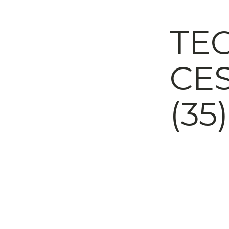
TE
CE
(35)